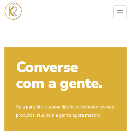
panel
ALT
panel
paketleri
Converse
com a gente.
panel
Seja para tirar alguma dúvida ou comprar nossos
produtos, fale com a gente agora mesmo.
panel
panel