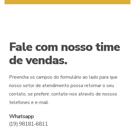
panel
panel
Fale com nosso time
panel
de vendas.
panel
panel
Preencha os campos do formulário ao lado para que
nosso setor de atendimento possa retornar o seu
panel
contato, se preferir, contate-nos através de nossos
panel
telefones e e-mail.
panel
Whatsapp
(19) 98181-6811
panel