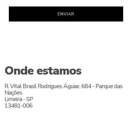
panel
panel
panel
panel
Onde estamos
panel
panel
R. Vital Brasil Rodrigues Águiar, 684 - Parque das
Nações
Limeira - SP
13481-006
 Panel