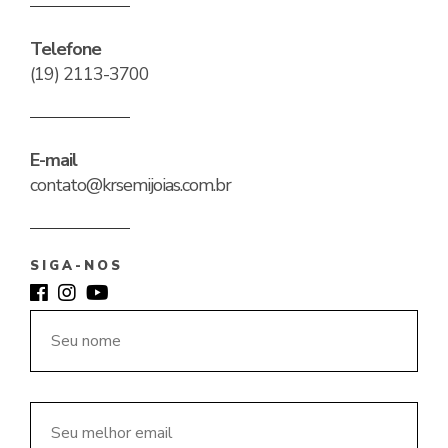
panel
Telefone
(19) 2113-3700
panel
panel
E-mail
satın al
contato@krsemijoias.com.br
satın al
SIGA-NOS
panel
panel
panel
panel